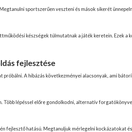
. Megtanulni sportszerűen veszteni és mások sikerét ünnepelni
ttműködési készségek túlmutatnak a játék keretein. Ezek a k
dás fejlesztése
t próbálni. A hibázás következményei alacsonyak, ami bátorít
án. Több lépéssel előre gondolkodni, alternatív forgatóköny
n fejlesztő hatású. Megtanuljuk mérlegelni kockázatokat és 