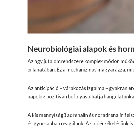
Neurobiológiai alapok és hor
Az agy jutalomrendszere komplex módon működik
pillanatában. Ez a mechanizmus magyarázza, mi
Az anticipáció – várakozás izgalma – gyakran er
napokig pozitívan befolyásolhatja hangulatunka
A kis mennyiségű adrenalin és noradrenalin fels
és gyorsabban reagálunk. Az időérzékelésünk is