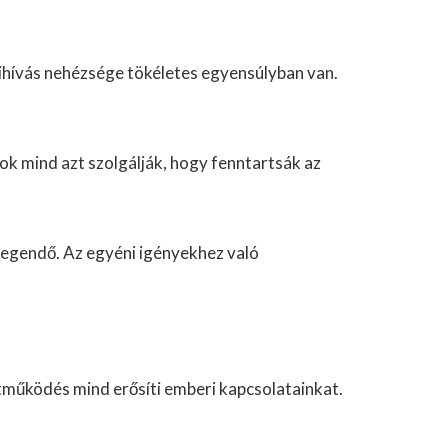
kihívás nehézsége tökéletes egyensúlyban van.
sok mind azt szolgálják, hogy fenntartsák az
elegendő. Az egyéni igényekhez való
ttműködés mind erősíti emberi kapcsolatainkat.