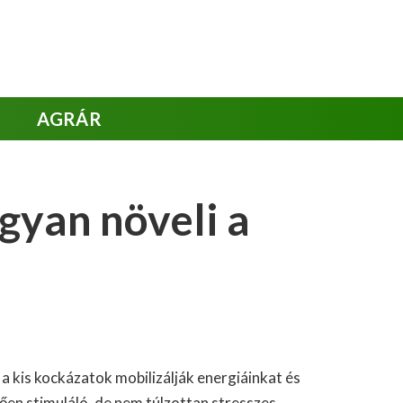
AGRÁR
ogyan növeli a
a kis kockázatok mobilizálják energiáinkat és
lően stimuláló, de nem túlzottan stresszes.