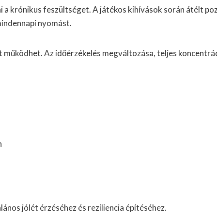
 a krónikus feszültséget. A játékos kihívások során átélt poz
 mindennapi nyomást.
 működhet. Az időérzékelés megváltozása, teljes koncentrác
n
lános jólét érzéséhez és reziliencia építéséhez.