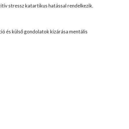
itív stressz katartikus hatással rendelkezik.
ió és külső gondolatok kizárása mentális