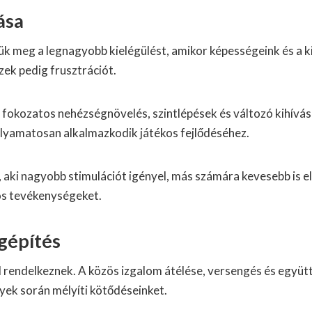
ása
jük meg a legnagyobb kielégülést, amikor képességeink és a 
zek pedig frusztrációt.
 A fokozatos nehézségnövelés, szintlépések és változó kihívá
 folyamatosan alkalmazkodik játékos fejlődéséhez.
, aki nagyobb stimulációt igényel, más számára kevesebb is 
os tevékenységeket.
égépítés
al rendelkeznek. A közös izgalom átélése, versengés és együ
yek során mélyíti kötődéseinket.