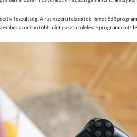
ozitív feszültség. A rutinszerű feladatok, ismétlődő progr
z ember azonban több mint puszta túlélésre programozott lén