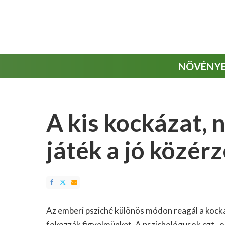
NÖVÉNY
A kis kockázat, 
játék a jó közér
Az emberi psziché különös módon reagál a kockáz
fokozzák figyelmünket. A pszichológusok ezt „opti