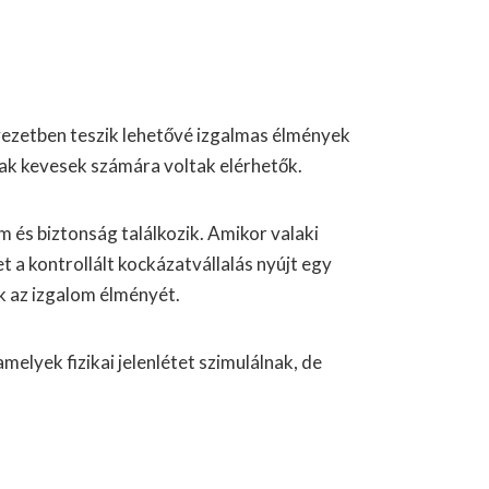
nyezetben teszik lehetővé izgalmas élmények
ak kevesek számára voltak elérhetők.
m és biztonság találkozik. Amikor valaki
t a kontrollált kockázatvállalás nyújt egy
k az izgalom élményét.
elyek fizikai jelenlétet szimulálnak, de