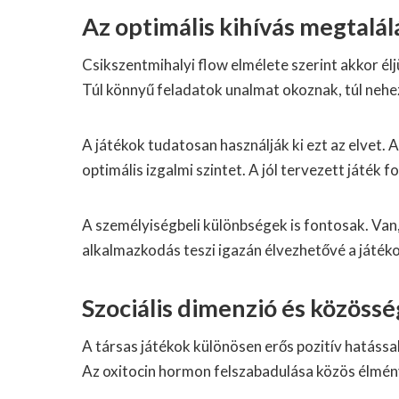
Az optimális kihívás megtalál
Csikszentmihalyi flow elmélete szerint akkor él
Túl könnyű feladatok unalmat okoznak, túl nehe
A játékok tudatosan használják ki ezt az elvet.
optimális izgalmi szintet. A jól tervezett játék
A személyiségbeli különbségek is fontosak. Van
alkalmazkodás teszi igazán élvezhetővé a játék
Szociális dimenzió és közöss
A társas játékok különösen erős pozitív hatáss
Az oxitocin hormon felszabadulása közös élmén