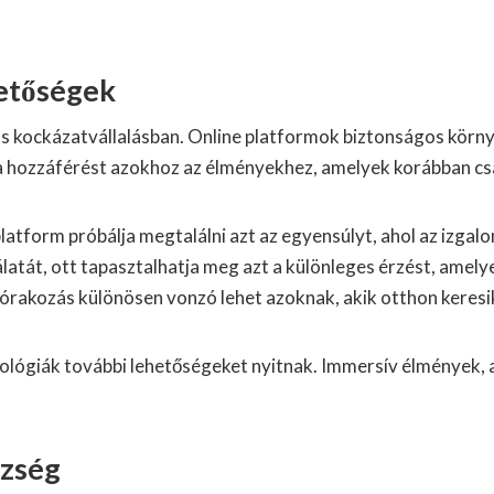
hetőségek
ékos kockázatvállalásban. Online platformok biztonságos kör
ta hozzáférést azokhoz az élményekhez, amelyek korábban cs
atform próbálja megtalálni azt az egyensúlyt, ahol az izgalo
latát, ott tapasztalhatja meg azt a különleges érzést, amelye
szórakozás különösen vonzó lehet azoknak, akik otthon keresi
ológiák további lehetőségeket nyitnak. Immersív élmények, am
szség