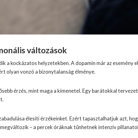
monális változások
 a kockázatos helyzetekben. A dopamin már az esemény előt
ért olyan vonzó a bizonytalanság élménye.
ősebb érzés, mint maga a kimenetel. Egy barátokkal tervezet
t.
zabadulása élesíti érzékeinket. Ezért tapasztalhatjuk azt, 
 megváltozik – a percek óráknak tűnhetnek intenzív pillanat