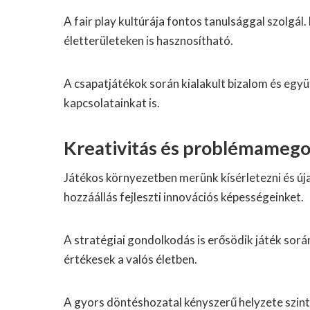
A fair play kultúrája fontos tanulsággal szolgál
életterületeken is hasznosítható.
A csapatjátékok során kialakult bizalom és együ
kapcsolatainkat is.
Kreativitás és problémamegol
Játékos környezetben merünk kísérletezni és úja
hozzáállás fejleszti innovációs képességeinket.
A stratégiai gondolkodás is erősödik játék sor
értékesek a valós életben.
A gyors döntéshozatal kényszerű helyzete szinté