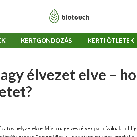
EK
KERTGONDOZÁS
KERTI ÖTLETEK
nagy élvezet elve – h
zetet?
atos helyzetekre. Míg a nagy veszélyek paralízálnak, addig 
mális arousal” névvel illetik – az az izgalmi szint, amely kel