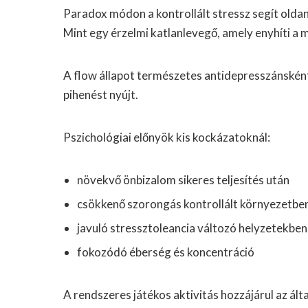
Paradox módon a kontrollált stressz segít oldani
Mint egy érzelmi katlanlevegő, amely enyhíti a
A flow állapot természetes antidepresszánsként
pihenést nyújt.
Pszichológiai előnyök kis kockázatoknál:
növekvő önbizalom sikeres teljesítés után
csökkenő szorongás kontrollált környezetbe
javuló stressztoleancia változó helyzetekben
fokozódó éberség és koncentráció
A rendszeres játékos aktivitás hozzájárul az álta