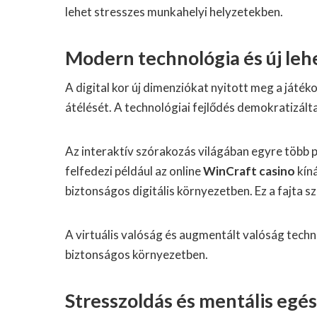
lehet stresszes munkahelyi helyzetekben.
Modern technológia és új le
A digital kor új dimenziókat nyitott meg a ját
átélését. A technológiai fejlődés demokratizál
Az interaktív szórakozás világában egyre több pl
felfedezi például az online
WinCraft casino
kíná
biztonságos digitális környezetben. Ez a fajta 
A virtuális valóság és augmentált valóság techn
biztonságos környezetben.
Stresszoldás és mentális egé