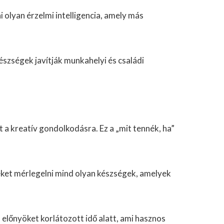
 olyan érzelmi intelligencia, amely más
észségek javítják munkahelyi és családi
 a kreatív gondolkodásra. Ez a „mit tennék, ha”
veket mérlegelni mind olyan készségek, amelyek
előnyöket korlátozott idő alatt, ami hasznos