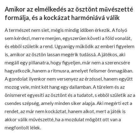
Amikor az elmélkedés az ösztönt művészetté
formálja, és a kockázat harmóniává válik
A természet nem siet, mégis mindig időben érkezik. A folyó
sem kérdezi, merre menjen, egyszerűen követi a föld vonalát,
és ebből születik a rend. Ugyanígy működik az emberi figyelem
is, amikor az ösztön lassan megérik tudássá. A játékos, aki
megáll egy pillanatra, hogy figyeljen, már nem a szerencsére
hagyatkozik, hanem a ritmusra, amelyet felismer önmagában.
A gondolat ilyenkor nem versenyez az érzéssel, hanem együtt
mozog vele, mint két hang egy dallamban. A türelem és az
önismeret egyesíti az ösztönt és a tudatot, s ebből születik az a
csendes szépség, amely minden siker alapja. Aki megérti ezt a
rendet, az már nem kockáztat, hanem alkot, mert a játék is
akkor válik művészetté, ha a mozdulat mögött ott van a
megfontolt lélek.