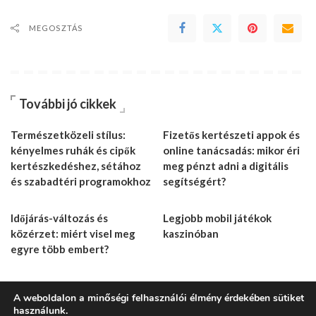
MEGOSZTÁS
További jó cikkek
Természetközeli stílus:
Fizetős kertészeti appok és
kényelmes ruhák és cipők
online tanácsadás: mikor éri
kertészkedéshez, sétához
meg pénzt adni a digitális
és szabadtéri programokhoz
segítségért?
Időjárás-változás és
Legjobb mobil játékok
közérzet: miért visel meg
kaszinóban
egyre több embert?
A weboldalon a minőségi felhasználói élmény érdekében sütiket
használunk.
Impresszum
Általános Szerződési Feltételek