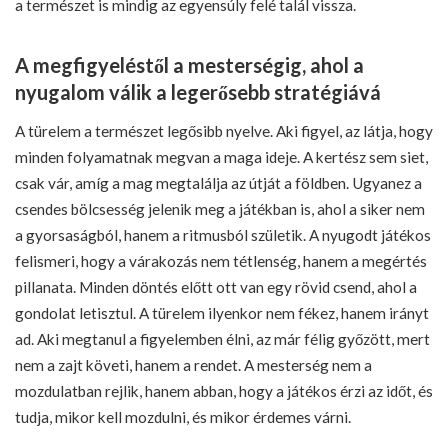
a természet is mindig az egyensúly felé talál vissza.
A megfigyeléstől a mesterségig, ahol a
nyugalom válik a legerősebb stratégiává
A türelem a természet legősibb nyelve. Aki figyel, az látja, hogy
minden folyamatnak megvan a maga ideje. A kertész sem siet,
csak vár, amíg a mag megtalálja az útját a földben. Ugyanez a
csendes bölcsesség jelenik meg a játékban is, ahol a siker nem
a gyorsaságból, hanem a ritmusból születik. A nyugodt játékos
felismeri, hogy a várakozás nem tétlenség, hanem a megértés
pillanata. Minden döntés előtt ott van egy rövid csend, ahol a
gondolat letisztul. A türelem ilyenkor nem fékez, hanem irányt
ad. Aki megtanul a figyelemben élni, az már félig győzött, mert
nem a zajt követi, hanem a rendet. A mesterség nem a
mozdulatban rejlik, hanem abban, hogy a játékos érzi az időt, és
tudja, mikor kell mozdulni, és mikor érdemes várni.