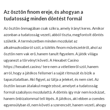
Az ösztön finom ereje, és ahogyan a
tudatosság minden döntést formál
Az ösztön önmagában csak szikra, amely irányt keres. Amikor
azonban a tudatosság vezeti, abból tiszta, megfontolt döntés
születik. A természetben minden mozdulat az
alkalmazkodásról szól, a túlélés finom művészetéről, ahol az
ösztön nem vak erő, hanem tanult figyelem. A játék világa
ugyanezt a törvényt követi. A Hexabet Casino
https://hexabet.casino/
tere nem a véletlenről szól, hanem
arról, hogy a játékos felismeri a saját ritmusát és bízik a
tapasztalatban. Aki figyel, az látja a jeleket, és nem siet. Az
ösztön lassan átalakul megérzéssé, amelyet a tudatosság
formál szabályos mozdulattá. A döntés így már nem kockázat,
hanem önbizalommal teli lépés. A játékos, aki ebben a csendes
egyensúlyban él, nem követi a szerencsét, hanem vezeti, ahogy