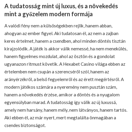
A tudatosság mint új luxus, és a növekedés
mint a győzelem modern formája
A valódi fény nem a külsőségekben rejlik, hanem abban,
ahogyan az ember figyel. Aki tudatosan él, az nem a zajban
keres értelmet, hanem a csendben, ahol minden döntés tisztán
kirajzolódik. A játék is akkor válik nemessé, ha nem menekülés,
hanem figyelmes mozdulat, ahol az ösztön és a gondolat
ugyanazon ritmust követik. A Hexabet Casino világa ebben az
értelemben nem csupán a szerencséről szól, hanem az
arányérzékről, a belső fegyelemről és az érett megértésről. A
modern játékos számára a nyeremény nem pusztán szám,
hanem a növekedés érzése, amikor a döntés és a nyugalom
egyensúlyban marad. A tudatosság így válik az új luxussá,
amely nem harsány, hanem mély, nem látványos, hanem tartós.
Aki ebben él, az már nyert, mert megtalálta önmagában a
csendes biztonságot.