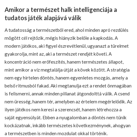
Amikor a természet halk intelligenciája a
tudatos játék alapjává válik
A tudatosság a természetből ered, ahol minden apró rezdülés
mögött cél rejtőzik, mégis hiányzik belőle a kapkodás. A
modern játékos, aki figyel észrevétlenül, ugyanazt a türelmet
gyakorolja, mint az, aki a természet rendjét követi. A
koncentráció nem erőfeszítés, hanem természetes állapot,
mint amikor a víz megtalálja útját a kövek között. A stratégia
nem egy hirtelen döntés, hanem egyenletes mozgás, amely a
belső ritmusból fakad. Aki megtanulja ezt a rendet önmagában
is felismerni, annak minden pillanat átgondolttá válik. A csend
nem üresség, hanem tér, amelyben az értelem megérlelődik. Az
ilyen játékos nem keresi a szerencsét, hanem létrehozza a
saját egyensúlyát. Ebben a nyugalomban a döntés nem tűnik
kockázatnak, inkább természetes következménynek, ahogyan
a természetben is minden mozdulat okkal történik.