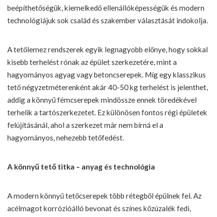
beépíthetőségük, kiemelkedő ellenállóképességük és modern
technológiájuk sok család és szakember választását indokolja.
A
tetőlemez
rendszerek egyik legnagyobb előnye, hogy sokkal
kisebb terhelést rónak az épület szerkezetére, mint a
hagyományos agyag vagy betoncserepek. Míg egy klasszikus
tető négyzetméterenként akár 40-50 kg terhelést is jelenthet,
addig a könnyű fémcserepek mindössze ennek töredékével
terhelik a tartószerkezetet. Ez különösen fontos régi épületek
felújításánál, ahol a szerkezet már nem bírná el a
hagyományos, nehezebb tetőfedést.
A könnyű tető titka – anyag és technológia
A modern könnyű tetőcserepek több rétegből épülnek fel. Az
acélmagot korrózióálló bevonat és színes kőzúzalék fedi,