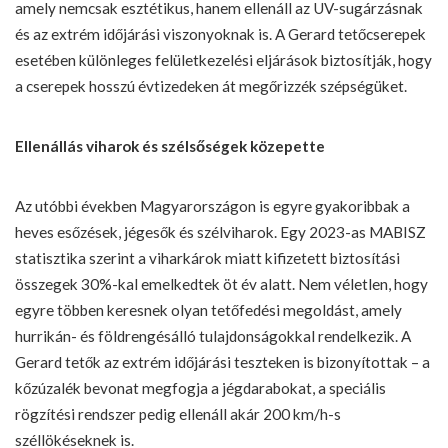
amely nemcsak esztétikus, hanem ellenáll az UV-sugárzásnak
és az extrém időjárási viszonyoknak is. A Gerard tetőcserepek
esetében különleges felületkezelési eljárások biztosítják, hogy
a cserepek hosszú évtizedeken át megőrizzék szépségüket.
Ellenállás viharok és szélsőségek közepette
Az utóbbi években Magyarországon is egyre gyakoribbak a
heves esőzések, jégesők és szélviharok. Egy 2023-as MABISZ
statisztika szerint a viharkárok miatt kifizetett biztosítási
összegek 30%-kal emelkedtek öt év alatt. Nem véletlen, hogy
egyre többen keresnek olyan tetőfedési megoldást, amely
hurrikán- és földrengésálló tulajdonságokkal rendelkezik. A
Gerard tetők az extrém időjárási teszteken is bizonyítottak – a
kőzúzalék bevonat megfogja a jégdarabokat, a speciális
rögzítési rendszer pedig ellenáll akár 200 km/h-s
széllökéseknek is.