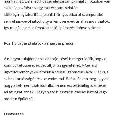
munkadíjat. Emellett hosszú élettartamuk miatt ritkábban van
szükség javításra vagy cserére, ami szintén
költségmegtakarítást jelent. Környezetbarát szempontból
sem elhanyagolható, hogy a fémcserepek újrahasznosíthatók,
így megfelelnek a fenntartható építkezési irányelveknek.
Pozitív tapasztalatok a magyar piacon
A magyar tulajdonosok visszajelzései is megerősítik, hogy a
könnyű tetőcserepek beváltják az ígéreteket. A Gerard
ügyfélvélemények kiemelik a hosszú garanciát (akár 50 év), a
színek tartósságát és a csendes működést. Sokan megjegyzik,
hogy a tető nemcsak időtálló, hanem esztétikailag is értéket
ad az ingatlannak – legyen szó klasszikus családi házról vagy
modern épületről.
Összegzés