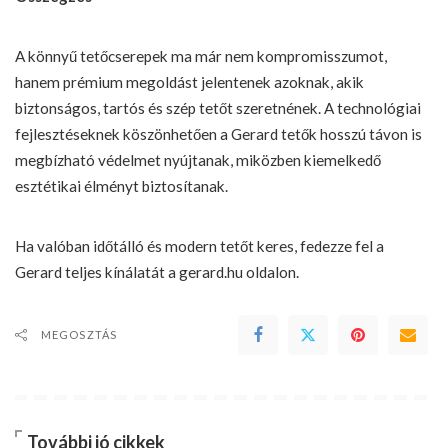
A könnyű tetőcserepek ma már nem kompromisszumot,
hanem prémium megoldást jelentenek azoknak, akik
biztonságos, tartós és szép tetőt szeretnének. A technológiai
fejlesztéseknek köszönhetően a Gerard tetők hosszú távon is
megbízható védelmet nyújtanak, miközben kiemelkedő
esztétikai élményt biztosítanak.
Ha valóban időtálló és modern tetőt keres, fedezze fel a
Gerard teljes kínálatát a gerard.hu oldalon.
MEGOSZTÁS
További jó cikkek